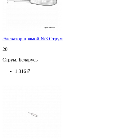
Элеватор прямой №3 Струм
20
Струм, Беларусь
1 316 ₽
купить у торгового агента