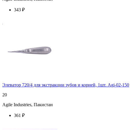
343 ₽
купить у торгового агента
Элеватор 720/4 для экстракции зубов и корней, 1шт. Agi-02-150
20
Agile Industries, Пакистан
361 ₽
купить у торгового агента