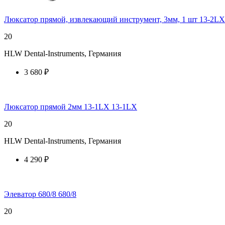
Люксатор прямой, извлекающий инструмент, 3мм, 1 шт 13-2LX
20
HLW Dental-Instruments, Германия
3 680 ₽
купить у торгового агента
Люксатор прямой 2мм 13-1LX 13-1LX
20
HLW Dental-Instruments, Германия
4 290 ₽
купить у торгового агента
Элеватор 680/8 680/8
20