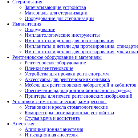
Стерилизация
Запечатывающие устройства
Материалы для стерилизации
Оборудование для стерилизации
Имплантация
Оборудование
Имплантологические инструменты
Имплантаты и детали для протезирования
Имплантаты и детали для протезирования, стандарт
Имплантаты и детали для протезирования, узкая пла
Рентгеновское оборудование и материалы
Рентгеновское оборудование
Пленки рентгеновские
Устройства для проявки рентгенограмм
Аксессуары для рентгеновских снимков
Мебель для рентгеновских лабораторий и кабинетов
Обеспечение радиационной безопасности, одежда
Принтеры для печати рентгеновских изображений
Установки стоматологические, компрессоры
Установки и кресла стоматологические
Компрессоры, аспирационные устройства
Стулья врача и ассистента
Анестезия
Аппликационная анестезия
Инъекционная анестезия