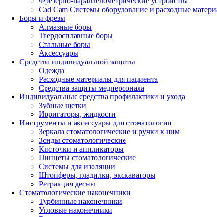
Фрезерно-параллелометрические устройства
Cad Cam Системы оборудование и расходные матери
Боры и фрезы
Алмазные боры
Твердосплавные боры
Стальные боры
Аксессуары
Средства индивидуальной защиты
Одежда
Расходные материалы для пациента
Средства защиты медперсонала
Индивидуальные средства профилактики и ухода
Зубные щетки
Ирригаторы, жидкости
Инструменты и аксессуары для стоматологии
Зеркала стоматологические и ручки к ним
Зонды стоматологические
Кисточки и аппликаторы
Пинцеты стоматологические
Системы для изоляции
Штопферы, гладилки, экскаваторы
Ретракция десны
Стоматологические наконечники
Турбинные наконечники
Угловые наконечники