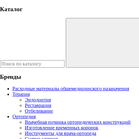
Каталог
Бренды
Расходные материалы общемедицинского назаначения
Терапия
Эндодонтия
Реставрация
Отбеливание
Ортопедия
Врачебная починка ортопедических конструкций
Изготовление временных коронок
Инструменты для врача-ортопеда
Снятие слепков