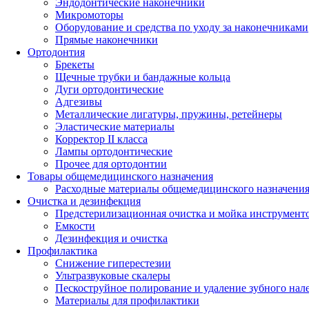
Эндодонтические наконечники
Микромоторы
Оборудование и средства по уходу за наконечниками
Прямые наконечники
Ортодонтия
Брекеты
Щечные трубки и бандажные кольца
Дуги ортодонтические
Адгезивы
Металлические лигатуры, пружины, ретейнеры
Эластические материалы
Корректор II класса
Лампы ортодонтические
Прочее для ортодонтии
Товары общемедицинского назначения
Расходные материалы общемедицинского назначени
Очистка и дезинфекция
Предстерилизационная очистка и мойка инструмент
Емкости
Дезинфекция и очистка
Профилактика
Снижение гиперестезии
Ультразвуковые скалеры
Пескоструйное полирование и удаление зубного нал
Материалы для профилактики