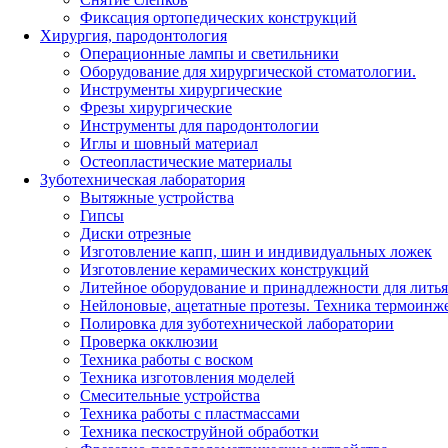
Фиксация ортопедических конструкций
Хирургия, пародонтология
Операционные лампы и светильники
Оборудование для хирургической стоматологии.
Инструменты хирургические
Фрезы хирургические
Инструменты для пародонтологии
Иглы и шовный материал
Остеопластические материалы
Зуботехническая лаборатория
Вытяжные устройства
Гипсы
Диски отрезные
Изготовление капп, шин и индивидуальных ложек
Изготовление керамических конструкций
Литейное оборудование и принадлежности для литья
Нейлоновые, ацетатные протезы. Техника термоинж
Полировка для зуботехнической лаборатории
Проверка окклюзии
Техника работы с воском
Техника изготовления моделей
Смесительные устройства
Техника работы с пластмассами
Техника пескоструйной обработки