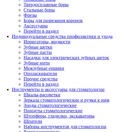
Твердосплавные боры
Стальные боры
Фрезы
Боры для разрезания коронок
Аксессуары
Перейти в раздел
Индивидуальные средства профилактики и ухода
Ирригаторы, жидкости
Зубные щетки
Зубные пасты
Насадки для электрических зубных щеток
Зубные нити
Межзубные ершики
Ополаскиватели
Прочие средства
Перейти в раздел
Инструменты и аксессуары для стоматологии
Шкалы-расцветки
Зеркала стоматологические и ручки к ним
Зонды стоматологические
Пинцеты стоматологические
Штопферы, гладилки, экскаваторы
Шпатели
Наборы инструментов для стоматологии
Роторасширители