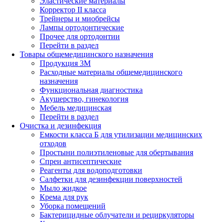
Эластические материалы
Корректор II класса
Трейнеры и миобрейсы
Лампы ортодонтические
Прочее для ортодонтии
Перейти в раздел
Товары общемедицинского назначения
Продукция 3М
Расходные материалы общемедицинского
назначения
Функциональная диагностика
Акушерство, гинекология
Мебель медицинская
Перейти в раздел
Очистка и дезинфекция
Емкости класса Б для утилизации медицинских
отходов
Простыни полиэтиленовые для обертывания
Спреи антисептические
Реагенты для водоподготовки
Салфетки для дезинфекции поверхностей
Мыло жидкое
Крема для рук
Уборка помещений
Бактерицидные облучатели и рециркуляторы