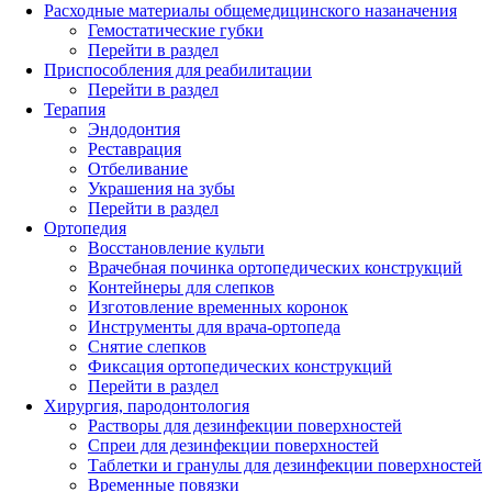
Расходные материалы общемедицинского назаначения
Гемостатические губки
Перейти в раздел
Приспособления для реабилитации
Перейти в раздел
Терапия
Эндодонтия
Реставрация
Отбеливание
Украшения на зубы
Перейти в раздел
Ортопедия
Восстановление культи
Врачебная починка ортопедических конструкций
Контейнеры для слепков
Изготовление временных коронок
Инструменты для врача-ортопеда
Снятие слепков
Фиксация ортопедических конструкций
Перейти в раздел
Хирургия, пародонтология
Растворы для дезинфекции поверхностей
Спреи для дезинфекции поверхностей
Таблетки и гранулы для дезинфекции поверхностей
Временные повязки