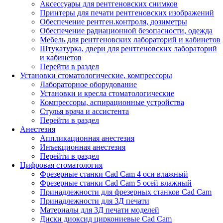
Аксессуары для рентгеновских снимков
Принтеры для печати рентгеновских изображений
Обеспечение рентген.контроля, дозиметры
Обеспечение радиационной безопасности, одежда
Мебель для рентгеновских лабораторий и кабинетов
Штукатурка, двери для рентгеновских лабораторий
и кабинетов
Перейти в раздел
Установки стоматологические, компрессоры
Лабораторное оборудование
Установки и кресла стоматологические
Компрессоры, аспирационные устройства
Стулья врача и ассистента
Перейти в раздел
Анестезия
Аппликационная анестезия
Инъекционная анестезия
Перейти в раздел
Цифровая стоматология
Фрезерные станки Cad Cam 4 оси влажный
Фрезерные станки Cad Cam 5 осей влажный
Принадлежности для фрезерных станков Cad Cam
Принадлежности для 3Д печати
Материалы для 3Д печати моделей
Диски диоксид циркониевые Cad Cam