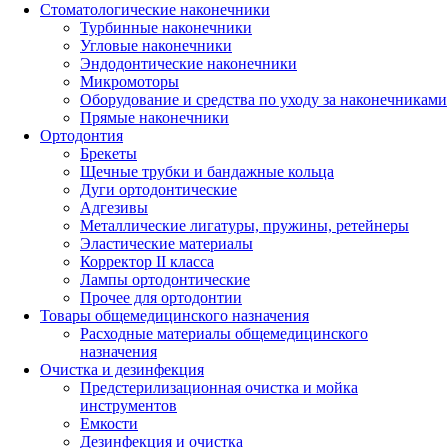
Стоматологические наконечники
Турбинные наконечники
Угловые наконечники
Эндодонтические наконечники
Микромоторы
Оборудование и средства по уходу за наконечниками
Прямые наконечники
Ортодонтия
Брекеты
Щечные трубки и бандажные кольца
Дуги ортодонтические
Адгезивы
Металлические лигатуры, пружины, ретейнеры
Эластические материалы
Корректор II класса
Лампы ортодонтические
Прочее для ортодонтии
Товары общемедицинского назначения
Расходные материалы общемедицинского
назначения
Очистка и дезинфекция
Предстерилизационная очистка и мойка
инструментов
Емкости
Дезинфекция и очистка