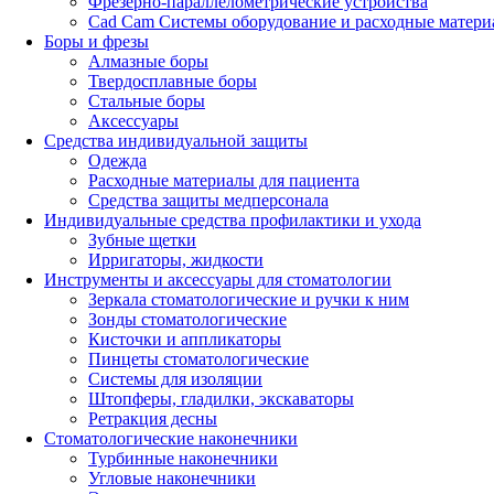
Фрезерно-параллелометрические устройства
Cad Cam Системы оборудование и расходные матери
Боры и фрезы
Алмазные боры
Твердосплавные боры
Стальные боры
Аксессуары
Средства индивидуальной защиты
Одежда
Расходные материалы для пациента
Средства защиты медперсонала
Индивидуальные средства профилактики и ухода
Зубные щетки
Ирригаторы, жидкости
Инструменты и аксессуары для стоматологии
Зеркала стоматологические и ручки к ним
Зонды стоматологические
Кисточки и аппликаторы
Пинцеты стоматологические
Системы для изоляции
Штопферы, гладилки, экскаваторы
Ретракция десны
Стоматологические наконечники
Турбинные наконечники
Угловые наконечники