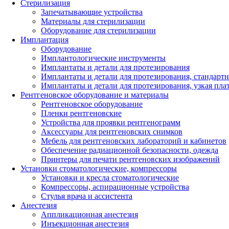
Стерилизация
Запечатывающие устройства
Материалы для стерилизации
Оборудование для стерилизации
Имплантация
Оборудование
Имплантологические инструменты
Имплантаты и детали для протезирования
Имплантаты и детали для протезирования, стандарт
Имплантаты и детали для протезирования, узкая пла
Рентгеновское оборудование и материалы
Рентгеновское оборудование
Пленки рентгеновские
Устройства для проявки рентгенограмм
Аксессуары для рентгеновских снимков
Мебель для рентгеновских лабораторий и кабинетов
Обеспечение радиационной безопасности, одежда
Принтеры для печати рентгеновских изображений
Установки стоматологические, компрессоры
Установки и кресла стоматологические
Компрессоры, аспирационные устройства
Стулья врача и ассистента
Анестезия
Аппликационная анестезия
Инъекционная анестезия