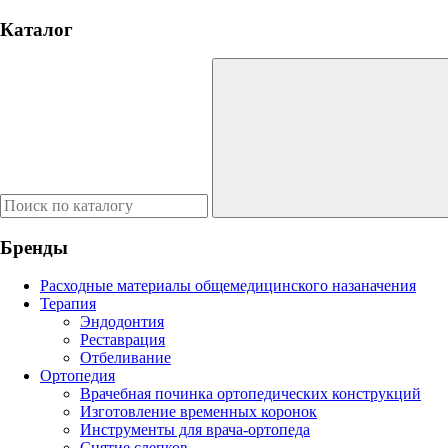
Каталог
Бренды
Расходные материалы общемедицинского назаначения
Терапия
Эндодонтия
Реставрация
Отбеливание
Ортопедия
Врачебная починка ортопедических конструкций
Изготовление временных коронок
Инструменты для врача-ортопеда
Снятие слепков