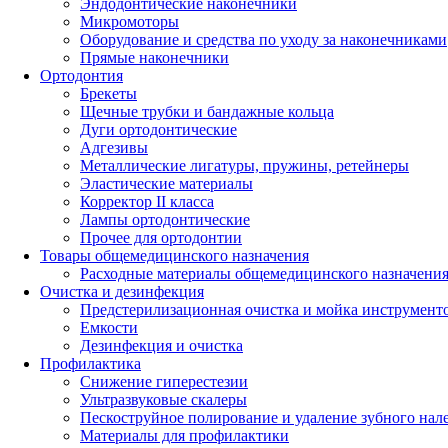
Эндодонтические наконечники
Микромоторы
Оборудование и средства по уходу за наконечниками
Прямые наконечники
Ортодонтия
Брекеты
Щечные трубки и бандажные кольца
Дуги ортодонтические
Адгезивы
Металлические лигатуры, пружины, ретейнеры
Эластические материалы
Корректор II класса
Лампы ортодонтические
Прочее для ортодонтии
Товары общемедицинского назначения
Расходные материалы общемедицинского назначени
Очистка и дезинфекция
Предстерилизационная очистка и мойка инструмент
Емкости
Дезинфекция и очистка
Профилактика
Снижение гиперестезии
Ультразвуковые скалеры
Пескоструйное полирование и удаление зубного нал
Материалы для профилактики