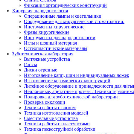
Фиксация ортопедических конструкций
Хирургия, пародонтология
Операционные лампы и светильники
Оборудование для хирургической стоматологии.
Инструменты хирургические
Фрезы хирургические
Инструменты для пародонтологии
Иглы и шовный материал
Остеопластические материалы
Зуботехническая лаборатория
Вытяжные устройства
Гипсы
Диски отрезные
Изготовление капп, шин и индивидуальных ложек
Изготовление керамических конструкций
Литейное оборудование и принадлежности для литья
Нейлоновые, ацетатные протезы. Техника термоинж
Полировка для зуботехнической лаборатории
Проверка окклюзии
Техника работы с воском
Техника изготовления моделей
Смесительные устройства
Техника работы с пластмассами
Техника пескоструйной обработки