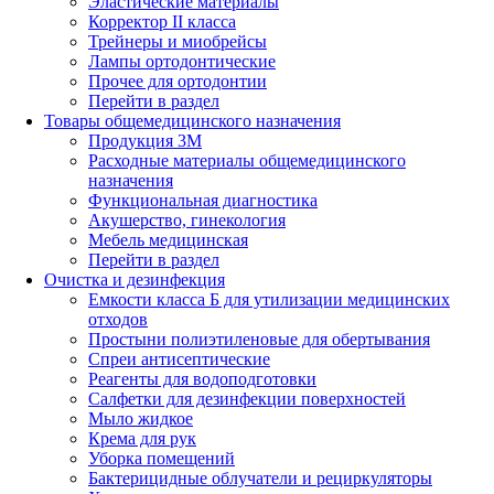
Эластические материалы
Корректор II класса
Трейнеры и миобрейсы
Лампы ортодонтические
Прочее для ортодонтии
Перейти в раздел
Товары общемедицинского назначения
Продукция 3М
Расходные материалы общемедицинского
назначения
Функциональная диагностика
Акушерство, гинекология
Мебель медицинская
Перейти в раздел
Очистка и дезинфекция
Емкости класса Б для утилизации медицинских
отходов
Простыни полиэтиленовые для обертывания
Спреи антисептические
Реагенты для водоподготовки
Салфетки для дезинфекции поверхностей
Мыло жидкое
Крема для рук
Уборка помещений
Бактерицидные облучатели и рециркуляторы