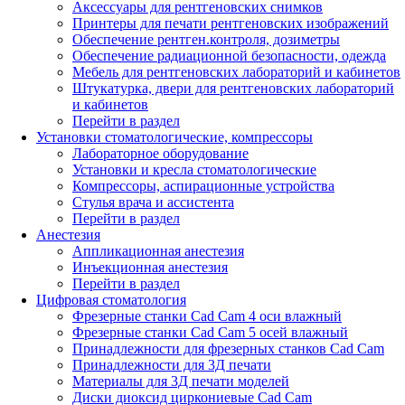
Аксессуары для рентгеновских снимков
Принтеры для печати рентгеновских изображений
Обеспечение рентген.контроля, дозиметры
Обеспечение радиационной безопасности, одежда
Мебель для рентгеновских лабораторий и кабинетов
Штукатурка, двери для рентгеновских лабораторий
и кабинетов
Перейти в раздел
Установки стоматологические, компрессоры
Лабораторное оборудование
Установки и кресла стоматологические
Компрессоры, аспирационные устройства
Стулья врача и ассистента
Перейти в раздел
Анестезия
Аппликационная анестезия
Инъекционная анестезия
Перейти в раздел
Цифровая стоматология
Фрезерные станки Cad Cam 4 оси влажный
Фрезерные станки Cad Cam 5 осей влажный
Принадлежности для фрезерных станков Cad Cam
Принадлежности для 3Д печати
Материалы для 3Д печати моделей
Диски диоксид циркониевые Cad Cam