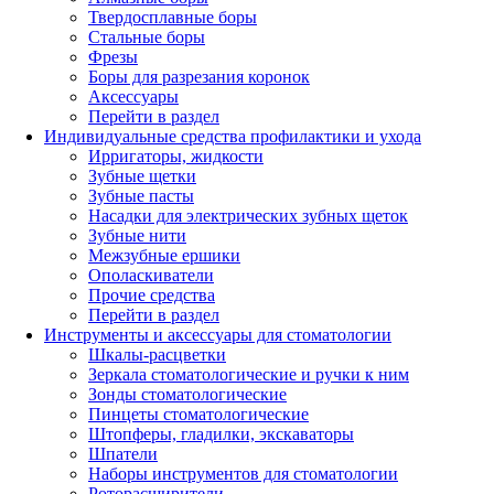
Твердосплавные боры
Стальные боры
Фрезы
Боры для разрезания коронок
Аксессуары
Перейти в раздел
Индивидуальные средства профилактики и ухода
Ирригаторы, жидкости
Зубные щетки
Зубные пасты
Насадки для электрических зубных щеток
Зубные нити
Межзубные ершики
Ополаскиватели
Прочие средства
Перейти в раздел
Инструменты и аксессуары для стоматологии
Шкалы-расцветки
Зеркала стоматологические и ручки к ним
Зонды стоматологические
Пинцеты стоматологические
Штопферы, гладилки, экскаваторы
Шпатели
Наборы инструментов для стоматологии
Роторасширители