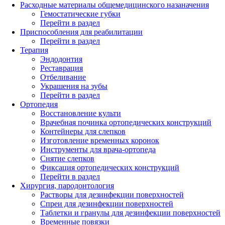
Расходные материалы общемедицинского назаначения
Гемостатические губки
Перейти в раздел
Приспособления для реабилитации
Перейти в раздел
Терапия
Эндодонтия
Реставрация
Отбеливание
Украшения на зубы
Перейти в раздел
Ортопедия
Восстановление культи
Врачебная починка ортопедических конструкций
Контейнеры для слепков
Изготовление временных коронок
Инструменты для врача-ортопеда
Снятие слепков
Фиксация ортопедических конструкций
Перейти в раздел
Хирургия, пародонтология
Растворы для дезинфекции поверхностей
Спреи для дезинфекции поверхностей
Таблетки и гранулы для дезинфекции поверхностей
Временные повязки