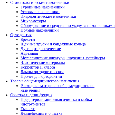
Стоматологические наконечники
Турбинные наконечники
Угловые наконечники
Эндодонтические наконечники
Микромоторы
Оборудование и средства по уходу за наконечниками
Прямые наконечники
Ортодонтия
Брекеты
Щечные трубки и бандажные кольца
Дуги ортодонтические
Адгезивы
Металлические лигатуры, пружины, ретейнеры
Эластические материалы
Корректор II класса
Лампы ортодонтические
Прочее для ортодонтии
Товары общемедицинского назначения
Расходные материалы общемедицинского
назначения
Очистка и дезинфекция
Предстерилизационная очистка и мойка
инструментов
Емкости
Дезинфекция и очистка