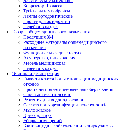
Эластические материалы
Корректор II класса
Трейнеры и миобрейсы
Лампы ортодонтические
Прочее для ортодонтии
Перейти в раздел
Товары общемедицинского назначения
Продукция 3М
Расходные материалы общемедицинского
назначения
Функциональная диагностика
Акушерство, гинекология
Мебель медицинская
Перейти в раздел
Очистка и дезинфекция
Емкости класса Б для утилизации медицинских
отходов
Простыни полиэтиленовые для обертывания
Спреи антисептические
Реагенты для водоподготовки
Салфетки для дезинфекции поверхностей
Мыло жидкое
Крема для рук
Уборка помещений
Бактерицидные облучатели и рециркуляторы