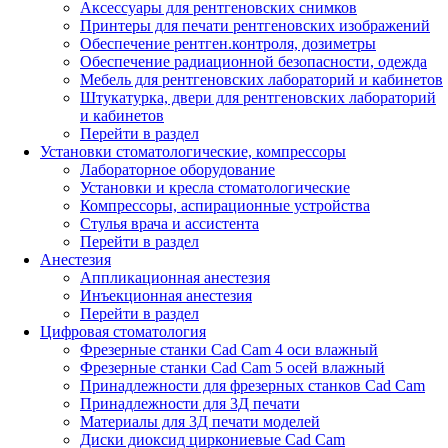
Аксессуары для рентгеновских снимков
Принтеры для печати рентгеновских изображений
Обеспечение рентген.контроля, дозиметры
Обеспечение радиационной безопасности, одежда
Мебель для рентгеновских лабораторий и кабинетов
Штукатурка, двери для рентгеновских лабораторий
и кабинетов
Перейти в раздел
Установки стоматологические, компрессоры
Лабораторное оборудование
Установки и кресла стоматологические
Компрессоры, аспирационные устройства
Стулья врача и ассистента
Перейти в раздел
Анестезия
Аппликационная анестезия
Инъекционная анестезия
Перейти в раздел
Цифровая стоматология
Фрезерные станки Cad Cam 4 оси влажный
Фрезерные станки Cad Cam 5 осей влажный
Принадлежности для фрезерных станков Cad Cam
Принадлежности для 3Д печати
Материалы для 3Д печати моделей
Диски диоксид циркониевые Cad Cam