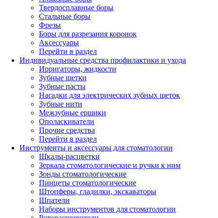
Твердосплавные боры
Стальные боры
Фрезы
Боры для разрезания коронок
Аксессуары
Перейти в раздел
Индивидуальные средства профилактики и ухода
Ирригаторы, жидкости
Зубные щетки
Зубные пасты
Насадки для электрических зубных щеток
Зубные нити
Межзубные ершики
Ополаскиватели
Прочие средства
Перейти в раздел
Инструменты и аксессуары для стоматологии
Шкалы-расцветки
Зеркала стоматологические и ручки к ним
Зонды стоматологические
Пинцеты стоматологические
Штопферы, гладилки, экскаваторы
Шпатели
Наборы инструментов для стоматологии
Роторасширители