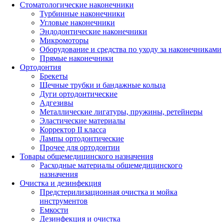
Стоматологические наконечники
Турбинные наконечники
Угловые наконечники
Эндодонтические наконечники
Микромоторы
Оборудование и средства по уходу за наконечниками
Прямые наконечники
Ортодонтия
Брекеты
Щечные трубки и бандажные кольца
Дуги ортодонтические
Адгезивы
Металлические лигатуры, пружины, ретейнеры
Эластические материалы
Корректор II класса
Лампы ортодонтические
Прочее для ортодонтии
Товары общемедицинского назначения
Расходные материалы общемедицинского
назначения
Очистка и дезинфекция
Предстерилизационная очистка и мойка
инструментов
Емкости
Дезинфекция и очистка