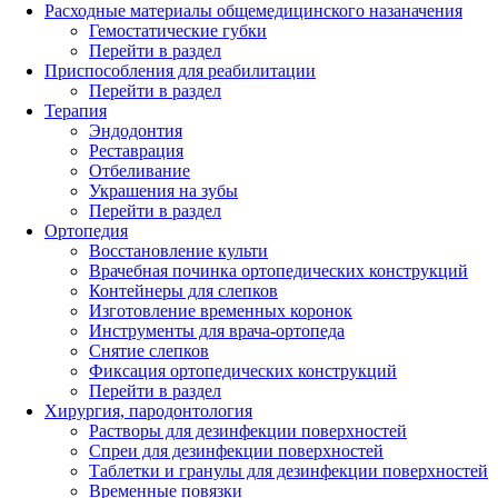
Расходные материалы общемедицинского назаначения
Гемостатические губки
Перейти в раздел
Приспособления для реабилитации
Перейти в раздел
Терапия
Эндодонтия
Реставрация
Отбеливание
Украшения на зубы
Перейти в раздел
Ортопедия
Восстановление культи
Врачебная починка ортопедических конструкций
Контейнеры для слепков
Изготовление временных коронок
Инструменты для врача-ортопеда
Снятие слепков
Фиксация ортопедических конструкций
Перейти в раздел
Хирургия, пародонтология
Растворы для дезинфекции поверхностей
Спреи для дезинфекции поверхностей
Таблетки и гранулы для дезинфекции поверхностей
Временные повязки