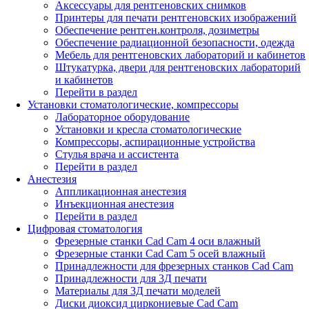
Аксессуары для рентгеновских снимков
Принтеры для печати рентгеновских изображений
Обеспечение рентген.контроля, дозиметры
Обеспечение радиационной безопасности, одежда
Мебель для рентгеновских лабораторий и кабинетов
Штукатурка, двери для рентгеновских лабораторий
и кабинетов
Перейти в раздел
Установки стоматологические, компрессоры
Лабораторное оборудование
Установки и кресла стоматологические
Компрессоры, аспирационные устройства
Стулья врача и ассистента
Перейти в раздел
Анестезия
Аппликационная анестезия
Инъекционная анестезия
Перейти в раздел
Цифровая стоматология
Фрезерные станки Cad Cam 4 оси влажный
Фрезерные станки Cad Cam 5 осей влажный
Принадлежности для фрезерных станков Cad Cam
Принадлежности для 3Д печати
Материалы для 3Д печати моделей
Диски диоксид циркониевые Cad Cam