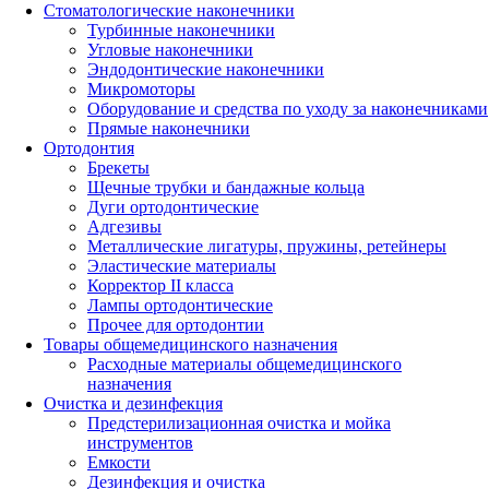
Стоматологические наконечники
Турбинные наконечники
Угловые наконечники
Эндодонтические наконечники
Микромоторы
Оборудование и средства по уходу за наконечниками
Прямые наконечники
Ортодонтия
Брекеты
Щечные трубки и бандажные кольца
Дуги ортодонтические
Адгезивы
Металлические лигатуры, пружины, ретейнеры
Эластические материалы
Корректор II класса
Лампы ортодонтические
Прочее для ортодонтии
Товары общемедицинского назначения
Расходные материалы общемедицинского
назначения
Очистка и дезинфекция
Предстерилизационная очистка и мойка
инструментов
Емкости
Дезинфекция и очистка