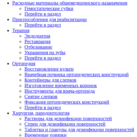
Расходные материалы общемедицинского назаначения
Гемостатические губки
Перейти в раздел
Приспособления для реабилитации
Перейти в раздел
Терапия
Эндодонтия
Реставрация
Отбеливание
Украшения на зубы
Перейти в раздел
Ортопедия
Восстановление культи
Врачебная починка ортопедических конструкций
Контейнеры для слепков
Изготовление временных коронок
Инструменты для врача-ортопеда
Снятие слепков
Фиксация ортопедических конструкций
Перейти в раздел
Хирургия, пародонтология
Растворы для дезинфекции поверхностей
Спреи для дезинфекции поверхностей
Таблетки и гранулы для дезинфекции поверхностей
Временные повязки