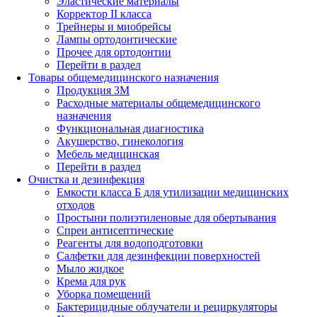
Эластические материалы
Корректор II класса
Трейнеры и миобрейсы
Лампы ортодонтические
Прочее для ортодонтии
Перейти в раздел
Товары общемедицинского назначения
Продукция 3М
Расходные материалы общемедицинского
назначения
Функциональная диагностика
Акушерство, гинекология
Мебель медицинская
Перейти в раздел
Очистка и дезинфекция
Емкости класса Б для утилизации медицинских
отходов
Простыни полиэтиленовые для обертывания
Спреи антисептические
Реагенты для водоподготовки
Салфетки для дезинфекции поверхностей
Мыло жидкое
Крема для рук
Уборка помещений
Бактерицидные облучатели и рециркуляторы