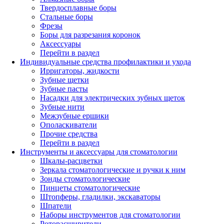
Твердосплавные боры
Стальные боры
Фрезы
Боры для разрезания коронок
Аксессуары
Перейти в раздел
Индивидуальные средства профилактики и ухода
Ирригаторы, жидкости
Зубные щетки
Зубные пасты
Насадки для электрических зубных щеток
Зубные нити
Межзубные ершики
Ополаскиватели
Прочие средства
Перейти в раздел
Инструменты и аксессуары для стоматологии
Шкалы-расцветки
Зеркала стоматологические и ручки к ним
Зонды стоматологические
Пинцеты стоматологические
Штопферы, гладилки, экскаваторы
Шпатели
Наборы инструментов для стоматологии
Роторасширители