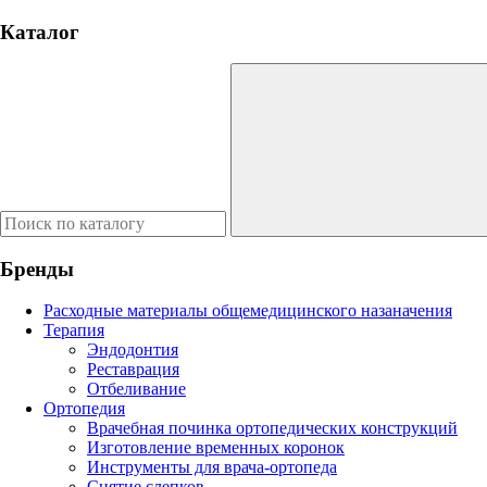
Каталог
Бренды
Расходные материалы общемедицинского назаначения
Терапия
Эндодонтия
Реставрация
Отбеливание
Ортопедия
Врачебная починка ортопедических конструкций
Изготовление временных коронок
Инструменты для врача-ортопеда
Снятие слепков