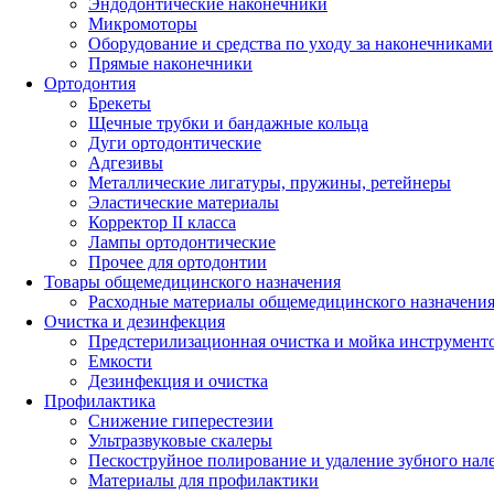
Эндодонтические наконечники
Микромоторы
Оборудование и средства по уходу за наконечниками
Прямые наконечники
Ортодонтия
Брекеты
Щечные трубки и бандажные кольца
Дуги ортодонтические
Адгезивы
Металлические лигатуры, пружины, ретейнеры
Эластические материалы
Корректор II класса
Лампы ортодонтические
Прочее для ортодонтии
Товары общемедицинского назначения
Расходные материалы общемедицинского назначени
Очистка и дезинфекция
Предстерилизационная очистка и мойка инструмент
Емкости
Дезинфекция и очистка
Профилактика
Снижение гиперестезии
Ультразвуковые скалеры
Пескоструйное полирование и удаление зубного нал
Материалы для профилактики