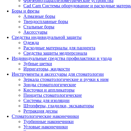
Фрезерно-параллелометрические устройства
Cad Cam Системы оборудование и расходные матери
Боры и фрезы
Алмазные боры
Твердосплавные боры
Стальные боры
Аксессуары
Средства индивидуальной защиты
Одежда
Расходные материалы для пациента
Средства защиты медперсонала
Индивидуальные средства профилактики и ухода
Зубные щетки
Ирригаторы, жидкости
Инструменты и аксессуары для стоматологии
Зеркала стоматологические и ручки к ним
Зонды стоматологические
Кисточки и аппликаторы
Пинцеты стоматологические
Системы для изоляции
Штопферы, гладилки, экскаваторы
Ретракция десны
Стоматологические наконечники
Турбинные наконечники
Угловые наконечники