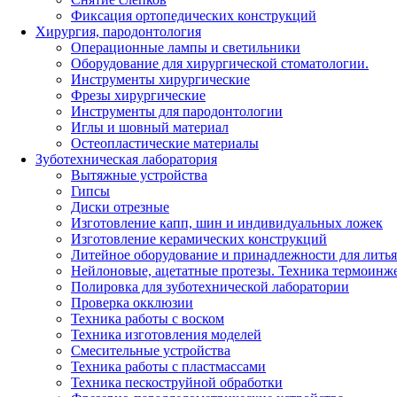
Фиксация ортопедических конструкций
Хирургия, пародонтология
Операционные лампы и светильники
Оборудование для хирургической стоматологии.
Инструменты хирургические
Фрезы хирургические
Инструменты для пародонтологии
Иглы и шовный материал
Остеопластические материалы
Зуботехническая лаборатория
Вытяжные устройства
Гипсы
Диски отрезные
Изготовление капп, шин и индивидуальных ложек
Изготовление керамических конструкций
Литейное оборудование и принадлежности для литья
Нейлоновые, ацетатные протезы. Техника термоинж
Полировка для зуботехнической лаборатории
Проверка окклюзии
Техника работы с воском
Техника изготовления моделей
Смесительные устройства
Техника работы с пластмассами
Техника пескоструйной обработки