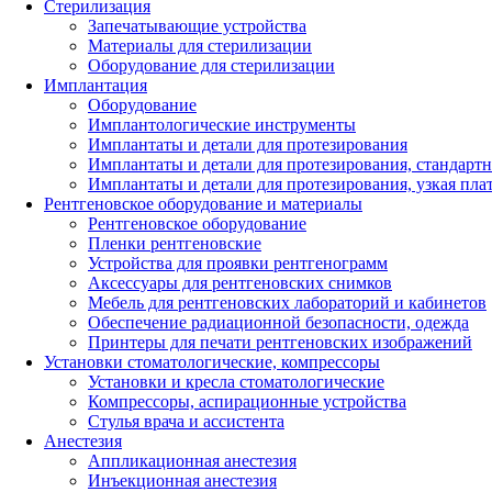
Стерилизация
Запечатывающие устройства
Материалы для стерилизации
Оборудование для стерилизации
Имплантация
Оборудование
Имплантологические инструменты
Имплантаты и детали для протезирования
Имплантаты и детали для протезирования, стандарт
Имплантаты и детали для протезирования, узкая пла
Рентгеновское оборудование и материалы
Рентгеновское оборудование
Пленки рентгеновские
Устройства для проявки рентгенограмм
Аксессуары для рентгеновских снимков
Мебель для рентгеновских лабораторий и кабинетов
Обеспечение радиационной безопасности, одежда
Принтеры для печати рентгеновских изображений
Установки стоматологические, компрессоры
Установки и кресла стоматологические
Компрессоры, аспирационные устройства
Стулья врача и ассистента
Анестезия
Аппликационная анестезия
Инъекционная анестезия