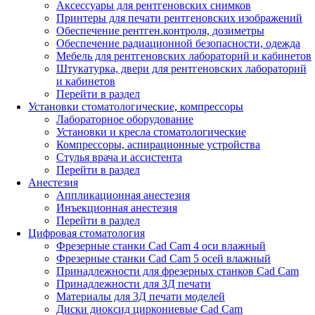
Аксессуары для рентгеновских снимков
Принтеры для печати рентгеновских изображений
Обеспечение рентген.контроля, дозиметры
Обеспечение радиационной безопасности, одежда
Мебель для рентгеновских лабораторий и кабинетов
Штукатурка, двери для рентгеновских лабораторий
и кабинетов
Перейти в раздел
Установки стоматологические, компрессоры
Лабораторное оборудование
Установки и кресла стоматологические
Компрессоры, аспирационные устройства
Стулья врача и ассистента
Перейти в раздел
Анестезия
Аппликационная анестезия
Инъекционная анестезия
Перейти в раздел
Цифровая стоматология
Фрезерные станки Cad Cam 4 оси влажный
Фрезерные станки Cad Cam 5 осей влажный
Принадлежности для фрезерных станков Cad Cam
Принадлежности для 3Д печати
Материалы для 3Д печати моделей
Диски диоксид циркониевые Cad Cam