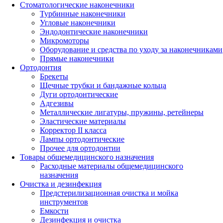
Стоматологические наконечники
Турбинные наконечники
Угловые наконечники
Эндодонтические наконечники
Микромоторы
Оборудование и средства по уходу за наконечниками
Прямые наконечники
Ортодонтия
Брекеты
Щечные трубки и бандажные кольца
Дуги ортодонтические
Адгезивы
Металлические лигатуры, пружины, ретейнеры
Эластические материалы
Корректор II класса
Лампы ортодонтические
Прочее для ортодонтии
Товары общемедицинского назначения
Расходные материалы общемедицинского
назначения
Очистка и дезинфекция
Предстерилизационная очистка и мойка
инструментов
Емкости
Дезинфекция и очистка