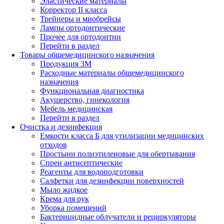
Эластические материалы
Корректор II класса
Трейнеры и миобрейсы
Лампы ортодонтические
Прочее для ортодонтии
Перейти в раздел
Товары общемедицинского назначения
Продукция 3М
Расходные материалы общемедицинского
назначения
Функциональная диагностика
Акушерство, гинекология
Мебель медицинская
Перейти в раздел
Очистка и дезинфекция
Емкости класса Б для утилизации медицинских
отходов
Простыни полиэтиленовые для обертывания
Спреи антисептические
Реагенты для водоподготовки
Салфетки для дезинфекции поверхностей
Мыло жидкое
Крема для рук
Уборка помещений
Бактерицидные облучатели и рециркуляторы