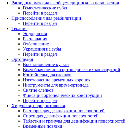
Расходные материалы общемедицинского назаначения
Гемостатические губки
Перейти в раздел
Приспособления для реабилитации
Перейти в раздел
Терапия
Эндодонтия
Реставрация
Отбеливание
Украшения на зубы
Перейти в раздел
Ортопедия
Восстановление культи
Врачебная починка ортопедических конструкций
Контейнеры для слепков
Изготовление временных коронок
Инструменты для врача-ортопеда
Снятие слепков
Фиксация ортопедических конструкций
Перейти в раздел
Хирургия, пародонтология
Растворы для дезинфекции поверхностей
Спреи для дезинфекции поверхностей
Таблетки и гранулы для дезинфекции поверхностей
Временные повязки