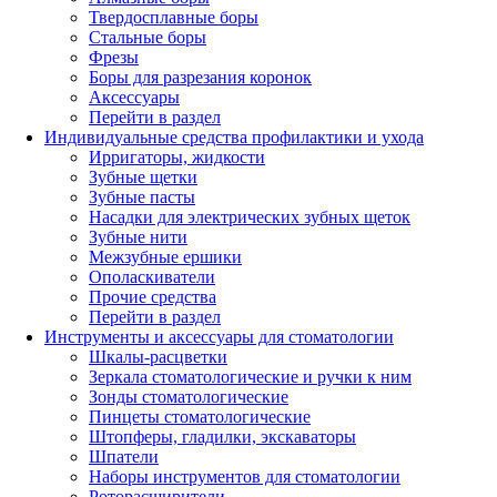
Твердосплавные боры
Стальные боры
Фрезы
Боры для разрезания коронок
Аксессуары
Перейти в раздел
Индивидуальные средства профилактики и ухода
Ирригаторы, жидкости
Зубные щетки
Зубные пасты
Насадки для электрических зубных щеток
Зубные нити
Межзубные ершики
Ополаскиватели
Прочие средства
Перейти в раздел
Инструменты и аксессуары для стоматологии
Шкалы-расцветки
Зеркала стоматологические и ручки к ним
Зонды стоматологические
Пинцеты стоматологические
Штопферы, гладилки, экскаваторы
Шпатели
Наборы инструментов для стоматологии
Роторасширители