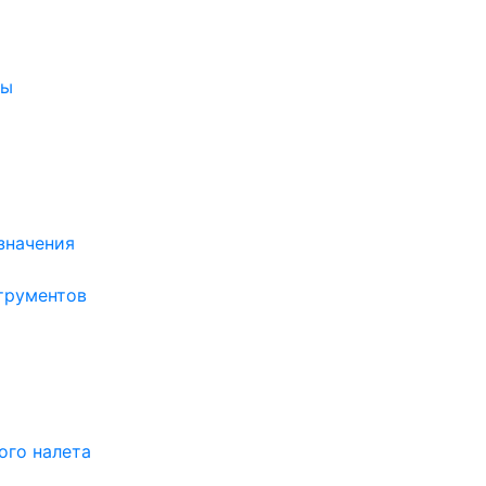
ры
значения
трументов
ого налета