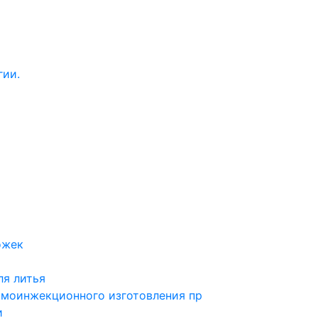
гии.
ожек
ля литья
рмоинжекционного изготовления пр
и