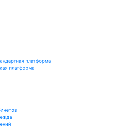
тандартная платформа
зкая платформа
бинетов
дежда
жений