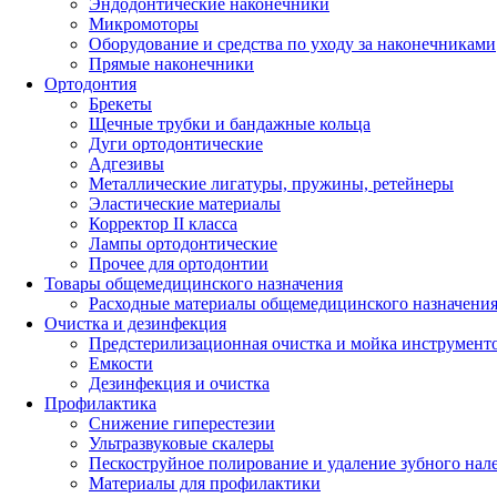
Эндодонтические наконечники
Микромоторы
Оборудование и средства по уходу за наконечниками
Прямые наконечники
Ортодонтия
Брекеты
Щечные трубки и бандажные кольца
Дуги ортодонтические
Адгезивы
Металлические лигатуры, пружины, ретейнеры
Эластические материалы
Корректор II класса
Лампы ортодонтические
Прочее для ортодонтии
Товары общемедицинского назначения
Расходные материалы общемедицинского назначени
Очистка и дезинфекция
Предстерилизационная очистка и мойка инструмент
Емкости
Дезинфекция и очистка
Профилактика
Снижение гиперестезии
Ультразвуковые скалеры
Пескоструйное полирование и удаление зубного нал
Материалы для профилактики