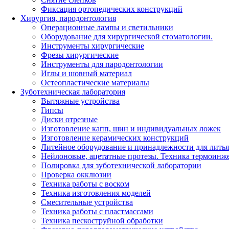
Фиксация ортопедических конструкций
Хирургия, пародонтология
Операционные лампы и светильники
Оборудование для хирургической стоматологии.
Инструменты хирургические
Фрезы хирургические
Инструменты для пародонтологии
Иглы и шовный материал
Остеопластические материалы
Зуботехническая лаборатория
Вытяжные устройства
Гипсы
Диски отрезные
Изготовление капп, шин и индивидуальных ложек
Изготовление керамических конструкций
Литейное оборудование и принадлежности для литья
Нейлоновые, ацетатные протезы. Техника термоинж
Полировка для зуботехнической лаборатории
Проверка окклюзии
Техника работы с воском
Техника изготовления моделей
Смесительные устройства
Техника работы с пластмассами
Техника пескоструйной обработки