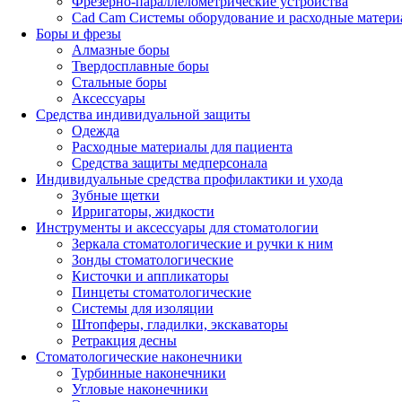
Фрезерно-параллелометрические устройства
Cad Cam Системы оборудование и расходные матери
Боры и фрезы
Алмазные боры
Твердосплавные боры
Стальные боры
Аксессуары
Средства индивидуальной защиты
Одежда
Расходные материалы для пациента
Средства защиты медперсонала
Индивидуальные средства профилактики и ухода
Зубные щетки
Ирригаторы, жидкости
Инструменты и аксессуары для стоматологии
Зеркала стоматологические и ручки к ним
Зонды стоматологические
Кисточки и аппликаторы
Пинцеты стоматологические
Системы для изоляции
Штопферы, гладилки, экскаваторы
Ретракция десны
Стоматологические наконечники
Турбинные наконечники
Угловые наконечники