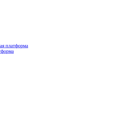
ная платформа
тформа