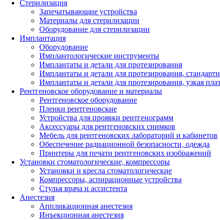
Стерилизация
Запечатывающие устройства
Материалы для стерилизации
Оборудование для стерилизации
Имплантация
Оборудование
Имплантологические инструменты
Имплантаты и детали для протезирования
Имплантаты и детали для протезирования, стандарт
Имплантаты и детали для протезирования, узкая пла
Рентгеновское оборудование и материалы
Рентгеновское оборудование
Пленки рентгеновские
Устройства для проявки рентгенограмм
Аксессуары для рентгеновских снимков
Мебель для рентгеновских лабораторий и кабинетов
Обеспечение радиационной безопасности, одежда
Принтеры для печати рентгеновских изображений
Установки стоматологические, компрессоры
Установки и кресла стоматологические
Компрессоры, аспирационные устройства
Стулья врача и ассистента
Анестезия
Аппликационная анестезия
Инъекционная анестезия