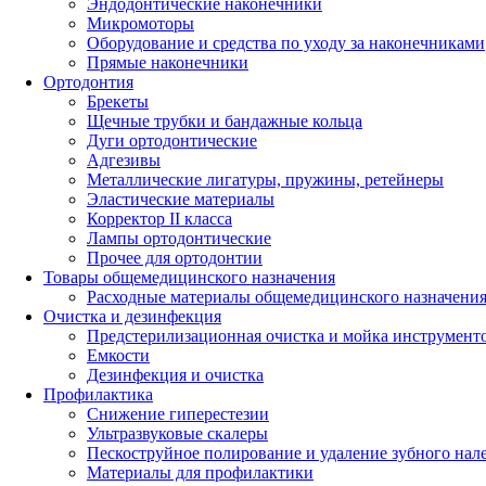
Эндодонтические наконечники
Микромоторы
Оборудование и средства по уходу за наконечниками
Прямые наконечники
Ортодонтия
Брекеты
Щечные трубки и бандажные кольца
Дуги ортодонтические
Адгезивы
Металлические лигатуры, пружины, ретейнеры
Эластические материалы
Корректор II класса
Лампы ортодонтические
Прочее для ортодонтии
Товары общемедицинского назначения
Расходные материалы общемедицинского назначени
Очистка и дезинфекция
Предстерилизационная очистка и мойка инструмент
Емкости
Дезинфекция и очистка
Профилактика
Снижение гиперестезии
Ультразвуковые скалеры
Пескоструйное полирование и удаление зубного нал
Материалы для профилактики