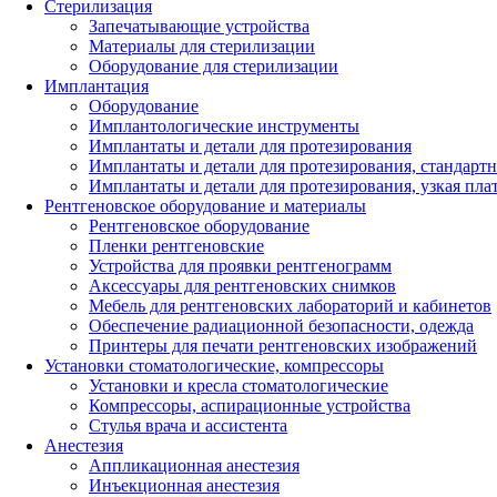
Стерилизация
Запечатывающие устройства
Материалы для стерилизации
Оборудование для стерилизации
Имплантация
Оборудование
Имплантологические инструменты
Имплантаты и детали для протезирования
Имплантаты и детали для протезирования, стандарт
Имплантаты и детали для протезирования, узкая пла
Рентгеновское оборудование и материалы
Рентгеновское оборудование
Пленки рентгеновские
Устройства для проявки рентгенограмм
Аксессуары для рентгеновских снимков
Мебель для рентгеновских лабораторий и кабинетов
Обеспечение радиационной безопасности, одежда
Принтеры для печати рентгеновских изображений
Установки стоматологические, компрессоры
Установки и кресла стоматологические
Компрессоры, аспирационные устройства
Стулья врача и ассистента
Анестезия
Аппликационная анестезия
Инъекционная анестезия