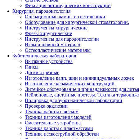
Фиксация ортопедических конструкций
Хирургия, пародонтология
Операционные лампы и светильники
Оборудование для хирургической стоматологии.
Инструменты хирургические
Фрезы хирургические
Инструменты для пародонтологии
Иглы и шовный материал
Остеопластические материалы
Зуботехническая лаборатория
Вытяжные устройства
Гипсы
Диски отрезные
Изготовление капп, шин и индивидуальных ложек
Изготовление керамических конструкций
Литейное оборудование и принадлежности для литья
Нейлоновые, ацетатные протезы. Техника термоинж
Полировка для зуботехнической лаборатории
Проверка окклюзии
Техника работы с воском
Техника изготовления моделей
Смесительные устройства
Техника работы с пластмассами
Техника пескоструйной обработки