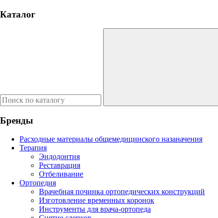
Каталог
Бренды
Расходные материалы общемедицинского назаначения
Терапия
Эндодонтия
Реставрация
Отбеливание
Ортопедия
Врачебная починка ортопедических конструкций
Изготовление временных коронок
Инструменты для врача-ортопеда
Снятие слепков