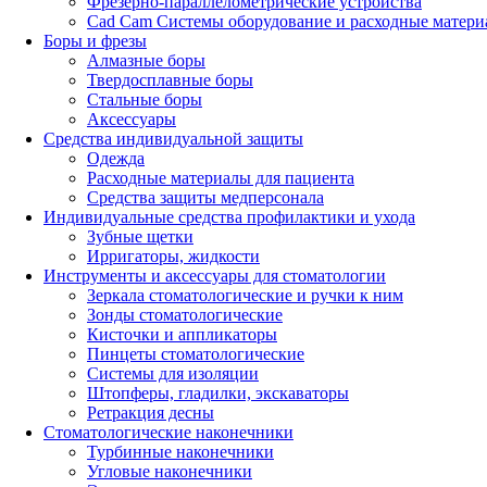
Фрезерно-параллелометрические устройства
Cad Cam Системы оборудование и расходные матери
Боры и фрезы
Алмазные боры
Твердосплавные боры
Стальные боры
Аксессуары
Средства индивидуальной защиты
Одежда
Расходные материалы для пациента
Средства защиты медперсонала
Индивидуальные средства профилактики и ухода
Зубные щетки
Ирригаторы, жидкости
Инструменты и аксессуары для стоматологии
Зеркала стоматологические и ручки к ним
Зонды стоматологические
Кисточки и аппликаторы
Пинцеты стоматологические
Системы для изоляции
Штопферы, гладилки, экскаваторы
Ретракция десны
Стоматологические наконечники
Турбинные наконечники
Угловые наконечники