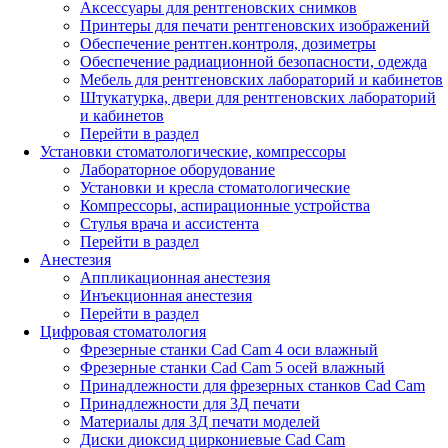
Аксессуары для рентгеновских снимков
Принтеры для печати рентгеновских изображений
Обеспечение рентген.контроля, дозиметры
Обеспечение радиационной безопасности, одежда
Мебель для рентгеновских лабораторий и кабинетов
Штукатурка, двери для рентгеновских лабораторий
и кабинетов
Перейти в раздел
Установки стоматологические, компрессоры
Лабораторное оборудование
Установки и кресла стоматологические
Компрессоры, аспирационные устройства
Стулья врача и ассистента
Перейти в раздел
Анестезия
Аппликационная анестезия
Инъекционная анестезия
Перейти в раздел
Цифровая стоматология
Фрезерные станки Cad Cam 4 оси влажный
Фрезерные станки Cad Cam 5 осей влажный
Принадлежности для фрезерных станков Cad Cam
Принадлежности для 3Д печати
Материалы для 3Д печати моделей
Диски диоксид циркониевые Cad Cam