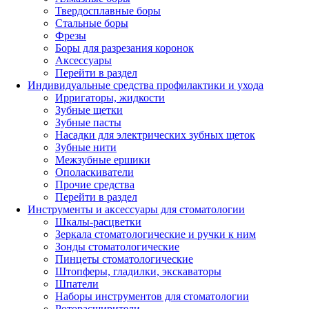
Твердосплавные боры
Стальные боры
Фрезы
Боры для разрезания коронок
Аксессуары
Перейти в раздел
Индивидуальные средства профилактики и ухода
Ирригаторы, жидкости
Зубные щетки
Зубные пасты
Насадки для электрических зубных щеток
Зубные нити
Межзубные ершики
Ополаскиватели
Прочие средства
Перейти в раздел
Инструменты и аксессуары для стоматологии
Шкалы-расцветки
Зеркала стоматологические и ручки к ним
Зонды стоматологические
Пинцеты стоматологические
Штопферы, гладилки, экскаваторы
Шпатели
Наборы инструментов для стоматологии
Роторасширители