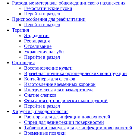
Расходные материалы общемедицинского назаначения
Гемостатические губки
Перейти в раздел
Приспособления для реабилитации
Перейти в раздел
Терапия
Эндодонтия
Реставрация
Отбеливание
Украшения на зубы
Перейти в раздел
Ортопедия
Восстановление культи
Врачебная починка ортопедических конструкций
Контейнеры для слепков
Изготовление временных коронок
Инструменты для врача-ортопеда
Снятие слепков
Фиксация ортопедических конструкций
Перейти в раздел
Хирургия, пародонтология
Растворы для дезинфекции поверхностей
Спреи для дезинфекции поверхностей
Таблетки и гранулы для дезинфекции поверхностей
Временные повязки