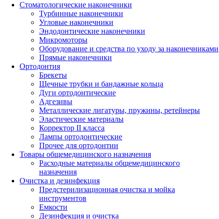
Стоматологические наконечники
Турбинные наконечники
Угловые наконечники
Эндодонтические наконечники
Микромоторы
Оборудование и средства по уходу за наконечниками
Прямые наконечники
Ортодонтия
Брекеты
Щечные трубки и бандажные кольца
Дуги ортодонтические
Адгезивы
Металлические лигатуры, пружины, ретейнеры
Эластические материалы
Корректор II класса
Лампы ортодонтические
Прочее для ортодонтии
Товары общемедицинского назначения
Расходные материалы общемедицинского
назначения
Очистка и дезинфекция
Предстерилизационная очистка и мойка
инструментов
Емкости
Дезинфекция и очистка