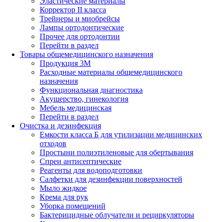
Эластические материалы
Корректор II класса
Трейнеры и миобрейсы
Лампы ортодонтические
Прочее для ортодонтии
Перейти в раздел
Товары общемедицинского назначения
Продукция 3М
Расходные материалы общемедицинского
назначения
Функциональная диагностика
Акушерство, гинекология
Мебель медицинская
Перейти в раздел
Очистка и дезинфекция
Емкости класса Б для утилизации медицинских
отходов
Простыни полиэтиленовые для обертывания
Спреи антисептические
Реагенты для водоподготовки
Салфетки для дезинфекции поверхностей
Мыло жидкое
Крема для рук
Уборка помещений
Бактерицидные облучатели и рециркуляторы